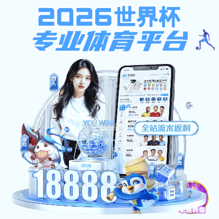
伟德体育在线
伟德体育在线: 招生信息
本科生招生
研究生招生
伟德体育在线:本科生招生
2019.04.19
信息科学技术伟德体育在线“图灵班”（2018级）报名通知
Previous
1
Next
伟德体育在线:
地址：北京市海淀区颐和园路5号 | 邮编：100871 版权所有 伟德体育在线