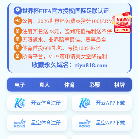
五大联赛买球-河北机场管理集团有限公司