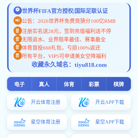
2026.04.04
北大伟德体育app.第四届“CS校友杯”乒乓球联赛报名通知
2026.04.03
伟德体育在线诚邀全球青年才俊申报国家自然科学基金优秀青年科学基金项目（...
2026.04.02
伟德体育app.2026年硕士统考招生拟录取名单公示
2026.04.02
伟德体育app.2026年港澳台招生拟录取名单公示
2026.03.18
伟德体育app.2026年港澳台生复试工作安排
2026.03.18
伟德体育app.2026年硕士统考考生复试工作安排
2026.03.18
伟德体育app.2026年硕士统考考生复试工作安排
2026.01.13
伟德体育app.办公室2026年寒假轮休值班安排
2025.12.25
2026年伟德体育app.博士研究生招生拟录取公示
2025.12.01
伟德体育在线2026年“申请-考核制”博士研究生招生复试工作安排
2025.11.10
伟德体育在线2026年港澳台硕士研究生和博士研究生招生说明
...
Previous
1
2
3
4
5
8
Next
伟德体育在线:
地址：北京市海淀区颐和园路5号 | 邮编：100871 版权所有 伟德体育在线
五大联赛买球-河北机场管理集团有限公司