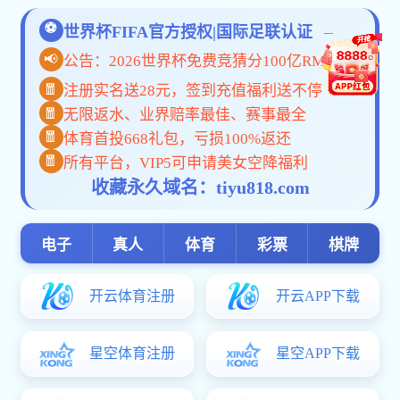
Previous
1
Next
伟德体育在线:
地址：北京市海淀区颐和园路5号 | 邮编：100871 版权所有 伟德体育在线
五大联赛买球-河北机场管理集团有限公司