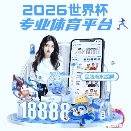
伟德体育在线
伟德体育在线: 学科建设
研究领域
研究机构
科研基地
科研项目
关联机构
产学研合作
伟德体育在线:研究机构
系统结构研究所
数据科学与工程研究所
软件研究所
计算语言学研究所
视频与视觉技术研究所
网络与高能效计算研究所
元宇宙技术研究所
前沿计算研究中心
理论计算机科学研究所