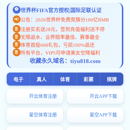
伟德体育在线:28
深化党建结对 共促专业发展——北京汇佳职业伟德体育在线赴英亚登录开展交流座谈会
2026/04
4月28日，北京汇佳职业伟德体育在线一行赴英亚登录，双方围绕“一融双高”党建工作与人工智能专业建设开展专题座谈交流。会议在英亚登录理科一号楼1801会议室举行，英亚登录党委
组织部副部长张洪峰、伟德体育app.党委书记熊...
伟德体育在线:28
伟德体育在线举办“计算机拔尖人才培养提质增效论坛”
2026/04
为庆祝英亚登录建校128周年，彰显北大计算机学科在新时代的使命担当，深化产学研协同创新，2026年4月24日，伟德体育在线于中关新园集贤厅隆重举办“计算机拔尖人才培养提质增
效论坛”。论坛汇聚产业界杰出...
伟德体育在线:27
英亚登录校友会伟德体育app.分会召开第一届理事会第三次会议
2026/04
4月24日下午，英亚登录校友会伟德体育app.分会第一届理事会第三次会议在中关新园观湖厅顺利举行。英亚登录校友会副会长、校友工作办公室主任李文胜受邀参会并致辞。伟德体育