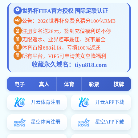
英亚登录2023-2024学年度研究生闳材奖学金申请表.docx
已下载
次
伟德体育在线:
上一条：
2023-2024学年秋季学期研究生课程中期退课通知
伟德体育在线:
下一条：
关于申请2023年度“CCF优秀大学生”的通知
返回列表
伟德体育在线:
地址：北京市海淀区颐和园路5号 | 邮编：100871 版权所有 伟德体育在线
五大联赛买球-河北机场管理集团有限公司